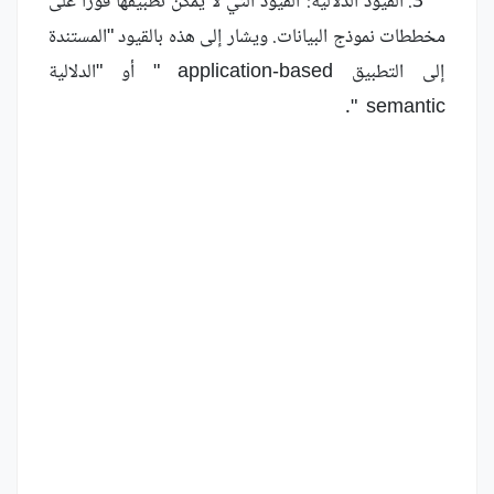
3. القيود الدلالية: القيود التي لا يمكن تطبيقها فورًا على
مخططات نموذج البيانات. ويشار إلى هذه بالقيود "المستندة
إلى التطبيق application-based " أو "الدلالية
semantic ".