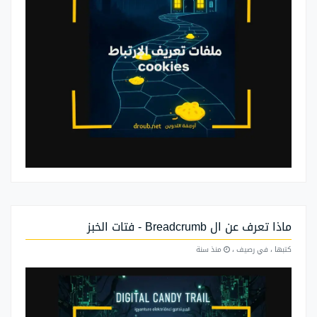
ماذا تعرف عن ال Breadcrumb - فتات الخبز
كتبها
، في رصيف
،
منذ سنة