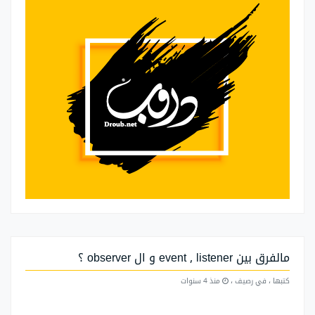
مالفرق بين event , listener و ال observer ؟
كتبها
، في رصيف
،
منذ 4 سنوات