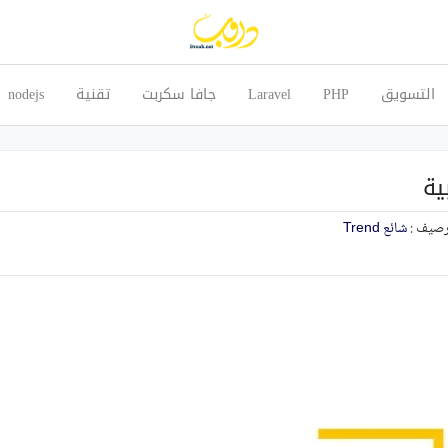
التسويق
PHP
Laravel
جافا سكربت
تقنية
nodejs
ية
رصيف :
شائع Trend